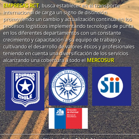
EMPRESAS RCT
, busca establecer en el transporte
internacional de carga un signo de distinción
promoviendo un cambio y actualización continua en los
procesos logísticos implementando tecnología de punta
en los diferentes departamentos con un constante
crecimiento y capacitación a su equipo de trabajo y
cultivando el desarrollo de valores éticos y profesionales
teniendo en cuenta una diversificación de los servicios
alcanzando una cobertura a todo el
MERCOSUR